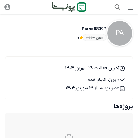
Parsa8899P
PA
سطح ۰
0
آخرین فعالیت 29 شهریور 1404
0 پروژه انجام شده
عضو پونیشا از 29 شهریور 1404
پروژه‌ها