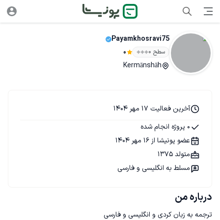
Payamkhosravi75
سطح ۰
0
Kermānshāh
آخرین فعالیت 17 مهر 1404
0 پروژه انجام شده
عضو پونیشا از 16 مهر 1404
متولد 1375
مسلط به انگلیسی و فارسی
درباره من
ترجمه به زبان کردی و انگلیسی و فارسی