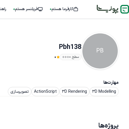
کارفرما هستم
فریلنسر هستم
راهن
Pbh138
PB
سطح ۰
0
مهارت‌ها
3D Modelling
3D Rendering
ActionScript
تصویرسازی
پروژه‌ها