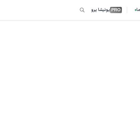
ما
پونیشا پرو
PRO