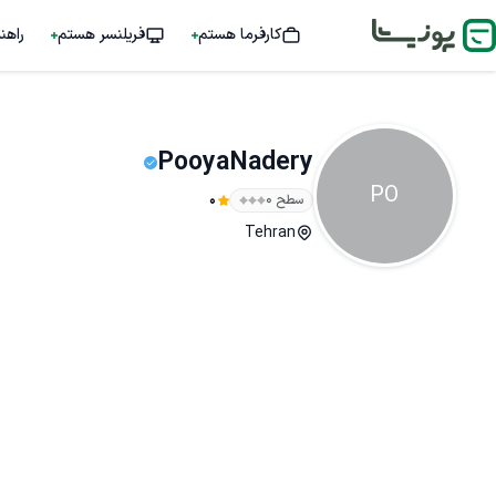
کارفرما هستم
فریلنسر هستم
راهن
PooyaNadery
PO
سطح ۰
0
Tehran