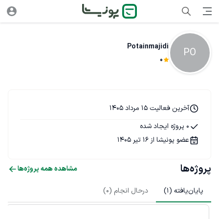
Potainmajidi
PO
0
آخرین فعالیت 15 مرداد 1405
0 پروژه ایجاد شده
عضو پونیشا از 16 تیر 1405
پروژه‌ها
مشاهده همه پروژه‌ها
پایان‌یافته (
1
)
درحال انجام (
0
)