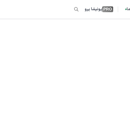
ما
پونیشا پرو
PRO