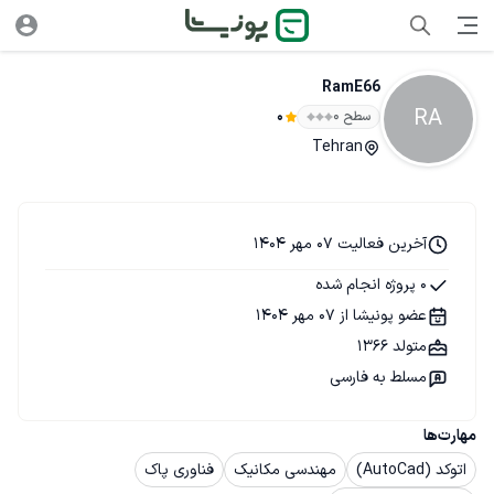
RamE66
RA
سطح ۰
0
Tehran
آخرین فعالیت 07 مهر 1404
0 پروژه انجام شده
عضو پونیشا از 07 مهر 1404
متولد 1366
مسلط به فارسی
مهارت‌ها
اتوکد (AutoCad)
مهندسی مکانیک
فناوری پاک