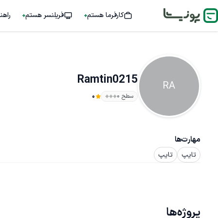
کارفرما هستم
فریلنسر هستم
راهن
Ramtin0215
RA
سطح ۰
0
مهارت‌ها
تایپ
تایپ
پروژه‌ها