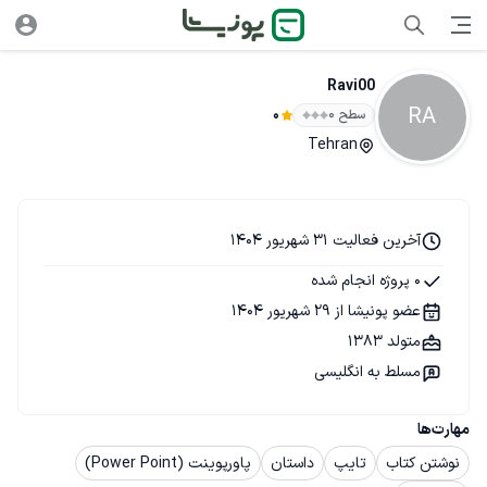
Ravi00
RA
سطح ۰
0
Tehran
آخرین فعالیت 31 شهریور 1404
0 پروژه انجام شده
عضو پونیشا از 29 شهریور 1404
متولد 1383
مسلط به انگلیسی
مهارت‌ها
نوشتن کتاب
تایپ
داستان
پاورپوینت (Power Point)