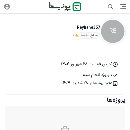
Reyhane357
RE
سطح ۰
0
آخرین فعالیت 28 شهریور 1404
0 پروژه انجام شده
عضو پونیشا از 28 شهریور 1404
پروژه‌ها