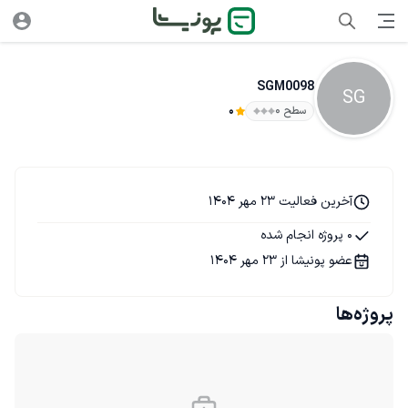
SGM0098
SG
سطح ۰
0
آخرین فعالیت 23 مهر 1404
0 پروژه انجام شده
عضو پونیشا از 23 مهر 1404
پروژه‌ها