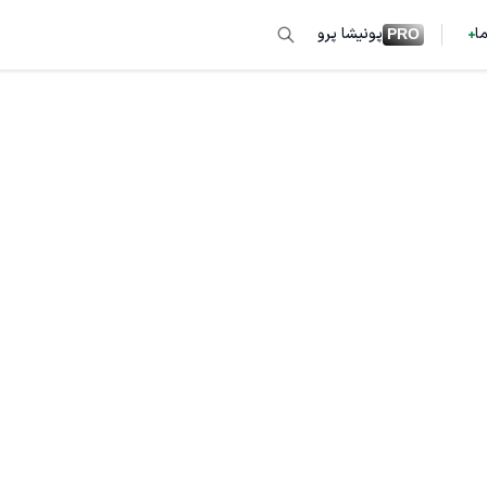
ما
پونیشا پرو
PRO