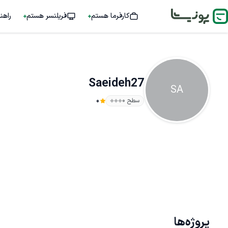
کارفرما هستم
فریلنسر هستم
راهن
Saeideh27
SA
سطح ۰
0
پروژه‌ها