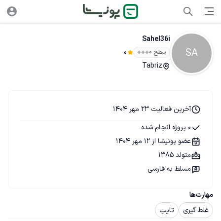
Sahel36i
SA
سطح ۰
0
Tabriz
آخرین فعالیت 23 مهر 1404
0 پروژه انجام شده
عضو پونیشا از 12 مهر 1404
متولد 1385
مسلط به فارسی
مهارت‌ها
غلط گیری
تایپ