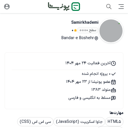
Samirkhademi
سطح ۰
0
Bandar-e Būshehr
آخرین فعالیت 24 مهر 1404
0 پروژه انجام شده
عضو پونیشا از 23 مهر 1404
متولد 1383
مسلط به انگلیسی و فارسی
مهارت‌ها
HTML5
جاوا اسکریپت (JavaScript)
سی اس اس (CSS)