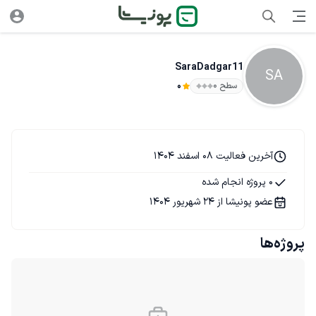
SaraDadgar11
SA
سطح ۰
0
آخرین فعالیت 08 اسفند 1404
0 پروژه انجام شده
عضو پونیشا از 24 شهریور 1404
پروژه‌ها