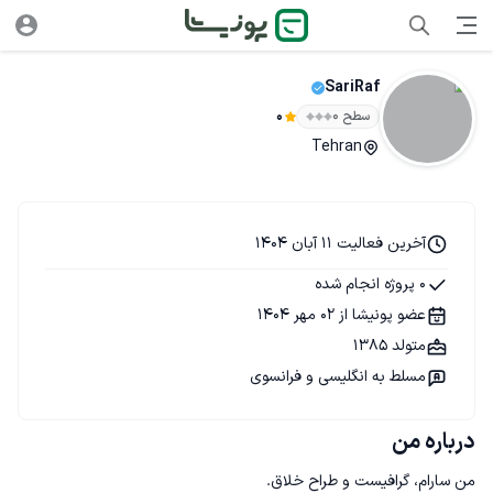
SariRaf
سطح ۰
0
Tehran
آخرین فعالیت 11 آبان 1404
0 پروژه انجام شده
عضو پونیشا از 02 مهر 1404
متولد 1385
مسلط به انگلیسی و فرانسوی
درباره من