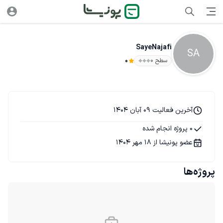
SayeNajafi
SA
سطح ۰
0
آخرین فعالیت 09 آبان 1404
0 پروژه انجام شده
عضو پونیشا از 18 مهر 1404
پروژه‌ها