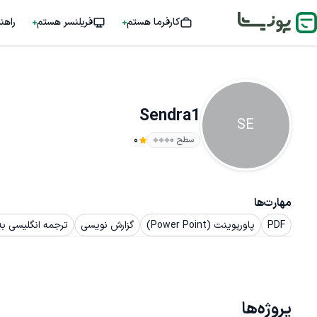
کارفرما هستم
فریلنسر هستم
راهن
Sendra1
SE
سطح ۰
0
مهارت‌ها
PDF
پاورپوینت (Power Point)
گزارش نویسی
ترجمه انگلیسی به
پروژه‌ها