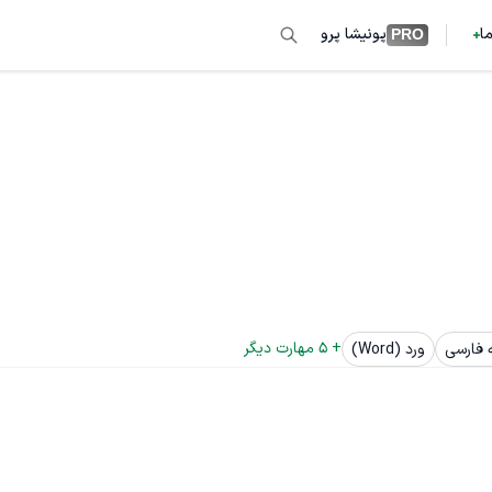
ما
پونیشا پرو
PRO
+ 
5
 مهارت دیگر
 فارسی
ورد (Word)