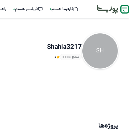
کارفرما هستم
فریلنسر هستم
راهن
Shahla3217
SH
سطح ۰
0
پروژه‌ها