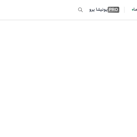
ما
پونیشا پرو
PRO