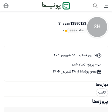
Shayan13890123
SH
سطح ۰
0
آخرین فعالیت 28 شهریور 1404
0 پروژه انجام شده
عضو پونیشا از 28 شهریور 1404
مهارت‌ها
تایپ
پروژه‌ها