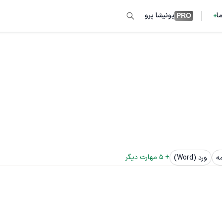
ما
پونیشا پرو
PRO
+ 
5
 مهارت دیگر
ه
ورد (Word)