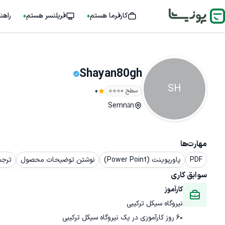
کارفرما هستم
فریلنسر هستم
راهن
Shayan80gh
SH
سطح ۰
0
Semnān
مهارت‌ها
PDF
پاورپوینت (Power Point)
نوشتن توضیحات محصول
ترجم
سوابق کاری
کارآموز
نیروگاه سیکل ترکیبی
60 روز کارآموزی در یک نیروگاه سیکل ترکیبی