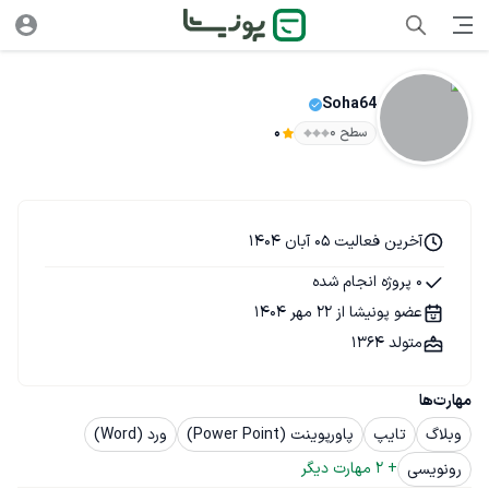
Soha64
سطح ۰
0
آخرین فعالیت 05 آبان 1404
0 پروژه انجام شده
عضو پونیشا از 22 مهر 1404
متولد 1364
مهارت‌ها
وبلاگ
تایپ
پاورپوینت (Power Point)
ورد (Word)
+ 
2
 مهارت دیگر
رونویسی