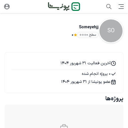
Someyehjj
SO
سطح ۰
0
آخرین فعالیت 31 شهریور 1404
0 پروژه انجام شده
عضو پونیشا از 31 شهریور 1404
پروژه‌ها