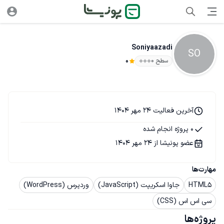
Soniyaazadi
SO
سطح ۰
0
آخرین فعالیت 24 مهر 1404
0 پروژه انجام شده
عضو پونیشا از 24 مهر 1404
مهارت‌ها
HTML5
جاوا اسکریپت (JavaScript)
وردپرس (WordPress)
سی اس اس (CSS)
پروژه‌ها