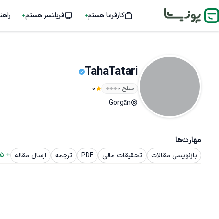
کارفرما هستم
فریلنسر هستم
راهن
TahaTatari
سطح ۰
0
Gorgān
مهارت‌ها
5
+ 
بازنویسی مقالات
تحقیقات مالی
PDF
ترجمه
ارسال مقاله