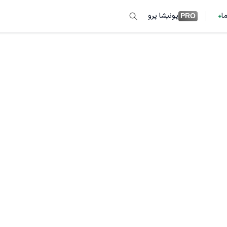
ما
پونیشا پرو
PRO