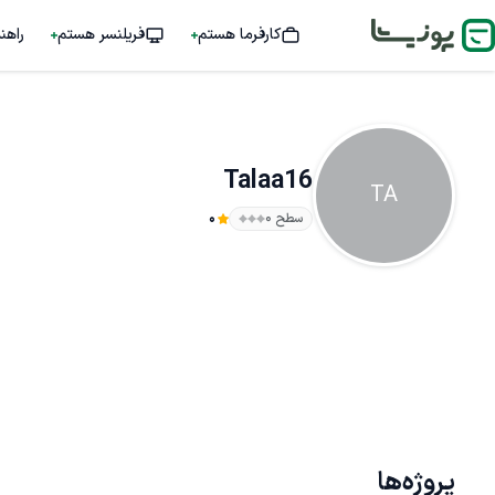
کارفرما هستم
فریلنسر هستم
راهن
Talaa16
TA
سطح ۰
0
پروژه‌ها