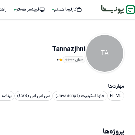
کارفرما هستم
فریلنسر هستم
راهن
Tannazjhni
TA
سطح ۰
0
مهارت‌ها
HTML
جاوا اسکریپت (JavaScript)
سی اس اس (CSS)
برنامه
پروژه‌ها