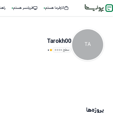
کارفرما هستم
فریلنسر هستم
راهن
Tarokh00
TA
سطح ۰
0
پروژه‌ها