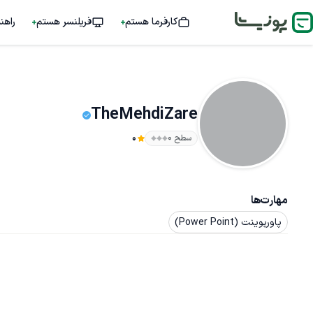
کارفرما هستم
فریلنسر هستم
راهن
TheMehdiZare
سطح ۰
0
مهارت‌ها
پاورپوینت (Power Point)