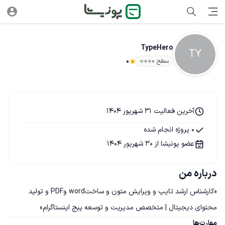
TypeHero
TY
سطح ۰
0
آخرین فعالیت 31 شهریور 1404
0 پروژه انجام شده
عضو پونیشا از 30 شهریور 1404
درباره من
«کارشناس ارشد تایپ و ویرایش متون و ساختword وPDF و تولید 
محتوای دیجیتال | متخصص مدیریت و توسعه پیج اینستاگرام»
مهارت‌ها