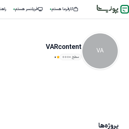
کارفرما هستم
فریلنسر هستم
راهن
VARcontent
VA
سطح ۰
0
پروژه‌ها