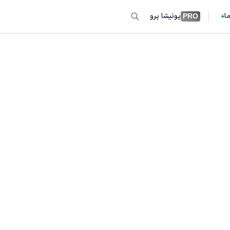
ما
پونیشا پرو
PRO