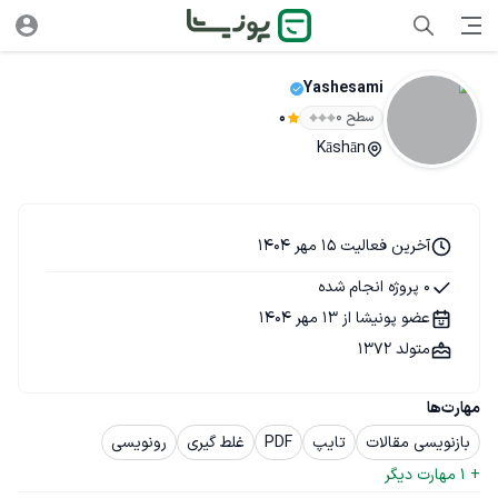
Yashesami
سطح ۰
0
Kāshān
آخرین فعالیت 15 مهر 1404
0 پروژه انجام شده
عضو پونیشا از 13 مهر 1404
متولد 1372
مهارت‌ها
بازنویسی مقالات
تایپ
PDF
غلط گیری
رونویسی
+ 
1
 مهارت دیگر