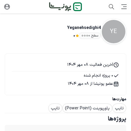
Yeganehsedighi4
YE
سطح ۰
0
آخرین فعالیت 08 مهر 1404
0 پروژه انجام شده
عضو پونیشا از 08 مهر 1404
مهارت‌ها
تایپ
پاورپوینت (Power Point)
تایپ
پروژه‌ها