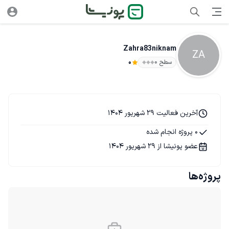
Zahra83niknam
ZA
سطح ۰
0
آخرین فعالیت 29 شهریور 1404
0 پروژه انجام شده
عضو پونیشا از 29 شهریور 1404
پروژه‌ها