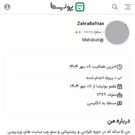
ZahraBaftian
سطح ۰
0
Mahābād
آخرین فعالیت 08 مهر 1404
0 پروژه انجام شده
عضو پونیشا از 07 مهر 1404
متولد 1379
مسلط به انگلیسی
درباره من
من ۵ ساله که در حوزه طراحی و پشتیبانی و سئو وب سایت های وردپرسی 