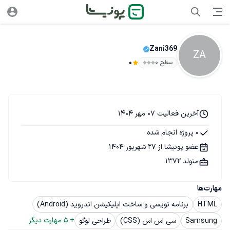
Zani369
ZA
سطح ۰
0
آخرین فعالیت 07 مهر 1404
0 پروژه انجام شده
عضو پونیشا از 27 شهریور 1404
متولد 1372
مهارت‌ها
HTML
برنامه نویسی و ساخت اپلیکیشن اندروید (Android)
+ 
5
 مهارت دیگر
Samsung
سی اس اس (CSS)
طراحی لوگو