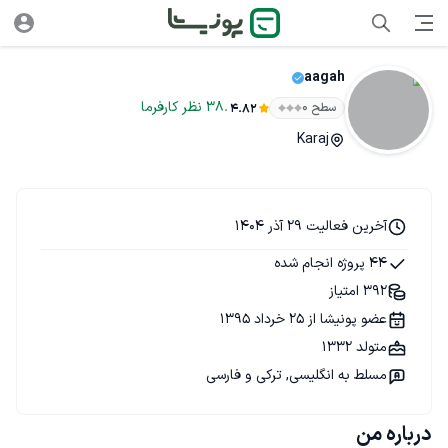
aagah
.
38
نظر
کارفرما
سطح ۰
4.82
Karaj
آخرین فعالیت 29 آذر 1404
44 پروژه انجام شده
392 امتیاز
عضو پونیشا از 25 خرداد 1395
متولد 1332
مسلط به انگلیسی, ترکی و فارسی
درباره من