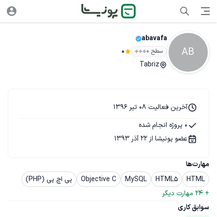
abavafa
AB
سطح ۰
0
Tabriz
آخرین فعالیت 08 تیر 1396
0 پروژه انجام شده
عضو پونیشا از 22 آذر 1393
مهارت‌ها
HTML
HTML5
MySQL
Objective C
پی اچ پی (PHP)
+ 
24
 مهارت دیگر
سوابق کاری