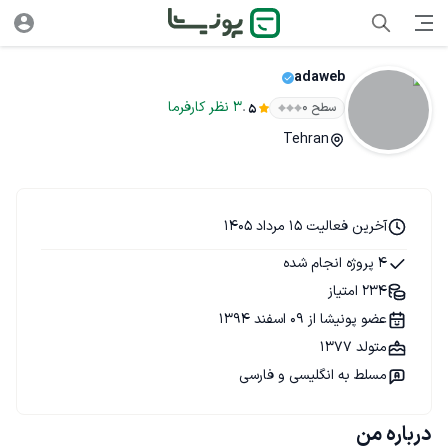
adaweb
.
3
نظر
کارفرما
سطح ۰
5
Tehran
آخرین فعالیت 15 مرداد 1405
4 پروژه انجام شده
234 امتیاز
عضو پونیشا از 09 اسفند 1394
متولد 1377
مسلط به انگلیسی و فارسی
درباره من