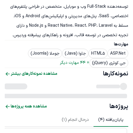
توسعه‌دهنده Full-Stack وب و موبایل، متخصص در طراحی پلتفرم‌های 
اختصاصی، SaaS، پنل‌های مدیریتی و اپلیکیشن‌های Android و iOS. 
مسلط به React Native، React، PHP، Laravel و Node.js و دارای 
تجربه تخصصی در توسعه قالب، افزونه و راهکارهای پیشرفته وردپرس.
مهارت‌ها
ASP.Net
HTML5
جاوا (Java)
جوملا (Joomla)
+ 
44
 مهارت دیگر
جی کوئری (jQuery)
نمونه‌کارها
مشاهده نمونه‌کارهای بیشتر
پروژه‌ها
مشاهده همه پروژه‌ها
پایان‌یافته (
4
)
درحال انجام (
1
)