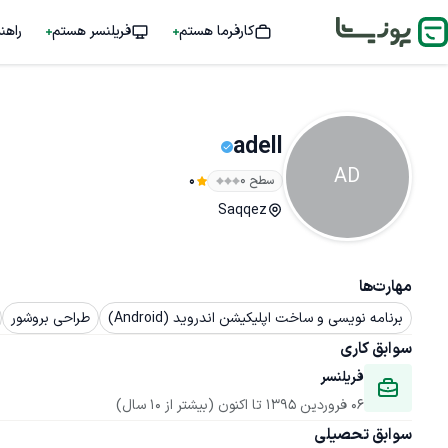
کارفرما هستم
فریلنسر هستم
راهن
adell
AD
سطح ۰
0
Saqqez
مهارت‌ها
برنامه نویسی و ساخت اپلیکیشن اندروید (Android)
طراحی بروشور
سوابق کاری
فریلنسر
06 فروردین 1395
 تا اکنون
(بیشتر از 10 سال)
سوابق تحصیلی