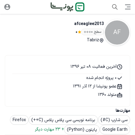
afceaglee2013
AF
سطح ۰
0
Tabriz
آخرین فعالیت 08 تیر 1396
0 پروژه انجام شده
عضو پونیشا از 12 آذر 1391
متولد 1360
مهارت‌ها
سی شارپ (C#)
برنامه نویسی سی پلاس پلاس (C++)
Firefox
+ 
23
 مهارت دیگر
Google Earth
پایتون (Python)