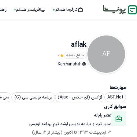
کارفرما هستم
فریلنسر هستم
راهن
aflak
AF
سطح ۰
0
Kermānshāh
مهارت‌ها
ASP.Net
آژاکس (ای جکس - Ajax)
برنامه نویسی سی (C)
سی شار
سوابق کاری
عصر رایانه
مدیر تیم و برنامه نویس ارشد تیم برنامه نویسی
02 اردیبهشت 1393
 تا اکنون
(بیشتر از 12 سال)