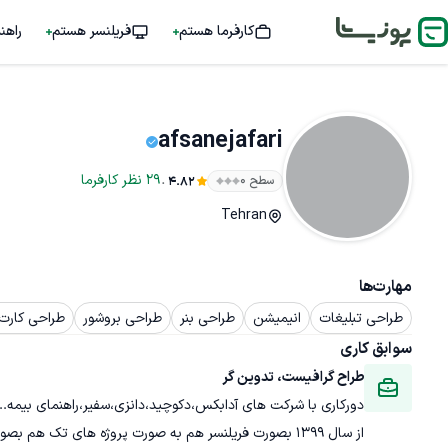
کارفرما هستم
فریلنسر هستم
راهن
afsanejafari
.
29
نظر
کارفرما
سطح ۰
4.82
Tehran
مهارت‌ها
طراحی تبلیغات
انیمیشن
طراحی بنر
طراحی بروشور
طراحی کارت
سوابق کاری
طراح گرافیست، تدوین گر
دورکاری با شرکت های آدابکس،دکوچید،دانزی،سفیر،راهنمای بیمه...
از سال ۱۳۹۹ بصورت فریلنسر هم به صورت پروژه های تک هم