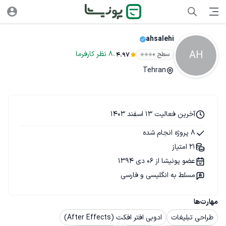
ahsalehi
AH
.
8
نظر
کارفرما
سطح ۰
4.97
Tehran
آخرین فعالیت 13 اسفند 1403
8 پروژه انجام شده
21 امتیاز
عضو پونیشا از 06 دی 1394
مسلط به انگلیسی و فارسی
مهارت‌ها
طراحی تبلیغات
ادوبی افتر افکت (After Effects)