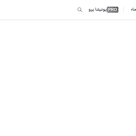
ما
پونیشا پرو
PRO