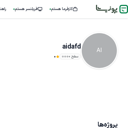
کارفرما هستم
فریلنسر هستم
راهن
aidafd
AI
سطح ۰
0
پروژه‌ها