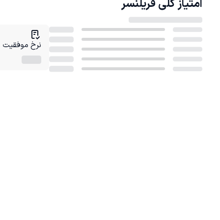
امتیاز کلی
فریلنسر
نرخ موفقیت در