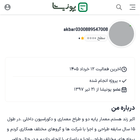
akbar0300889547008
سطح ۰
0
آخرین فعالیت 12 خرداد 1405
0 پروژه انجام شده
عضو پونیشا از 21 تیر 1397
درباره من
اکبر زند هستم.معمار پایه دو و طراح معماری و دکوراسیون داخلی .در طول 
15 سال سابقه طراحی و اجرا با شرکت ها و گروهای مختلف همکاری کردم و 
پروژه های مختلف طراحی،اجرا و بازسازی را انجام دادیم و در حال حاضر 