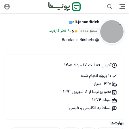
ali.jahandideh
.
9
نظر
کارفرما
سطح ۰
5
Bandar-e Būshehr
آخرین فعالیت 17 مرداد 1405
10 پروژه انجام شده
438 امتیاز
عضو پونیشا از 01 شهریور 1391
متولد 1374
مسلط به انگلیسی و فارسی
مهارت‌ها