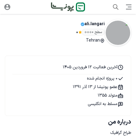
ali.langari
سطح ۰
0
Tehran
آخرین فعالیت 12 فروردین 1405
0 پروژه انجام شده
عضو پونیشا از 13 آذر 1391
متولد 1355
مسلط به انگلیسی
درباره من