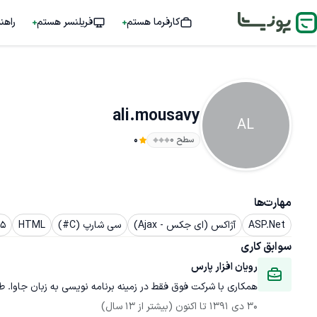
کارفرما هستم
فریلنسر هستم
راهن
ali.mousavy
AL
سطح ۰
0
مهارت‌ها
ASP.Net
آژاکس (ای جکس - Ajax)
سی شارپ (C#)
HTML
5
سوابق کاری
رویان افزار پارس
همکاری با شرکت فوق فقط در زمینه برنامه نویسی به زبان جاوا. ط
30 دی 1391
 تا اکنون
(بیشتر از 13 سال)